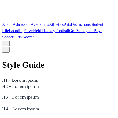
About
Admission
Academics
Athletics
Arts
Distinctions
Student
Life
Boarding
Give
Field Hockey
Football
Golf
Volleyball
Boys
Soccer
Girls Soccer
Style Guide
H1 - Lorem ipsum
H2 - Lorem ipsum
H3 - Lorem ipsum
H4 - Lorem ipsum